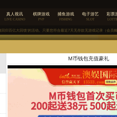
真人视讯
棋牌游戏
捕鱼游戏
电子游艺
彩票
LIVE CASINO
PVP
FISHING
SLOT
LOTT
邀回归百亿大回馈’的活动。只要您符合最近7天无存款无游戏记录（会员账号
皇冠体育
BG大遊
FG乐游
FG乐游
FG乐游
快三
BBIN
BG
PC
Cho
MG电子
六
3D
M币钱包充值豪礼